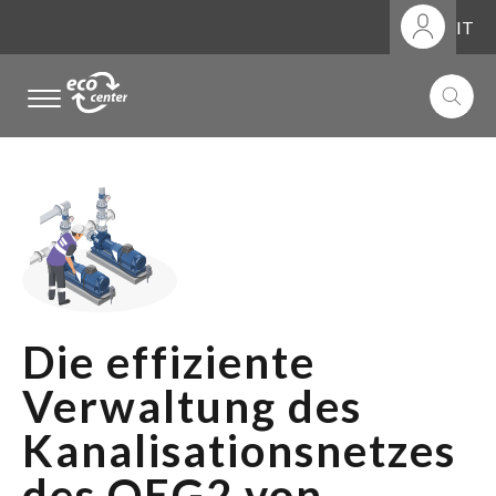
IT
.
.
.
Die effiziente
Verwaltung des
Kanalisationsnetzes
des OEG2 von