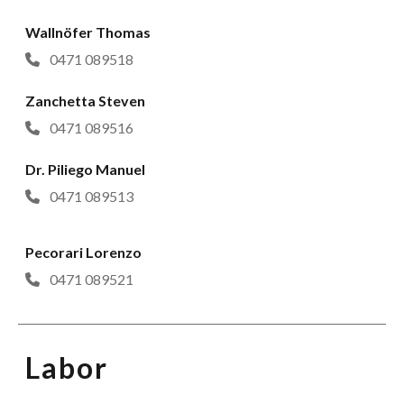
Wallnöfer Thomas
0471 089518
Zanchetta Steven
0471 089516
Dr. Piliego Manuel
0471 089513
Pecorari Lorenzo
0471 089521
Labor