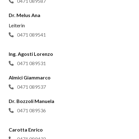
0471 089587
Dr. Melus Ana
Leiterin
0471 089541
Ing. Agosti Lorenzo
0471 089531
Almici Giammarco
0471 089537
Dr. Bozzoli Manuela
0471 089536
Carotta Enrico
0471 089432