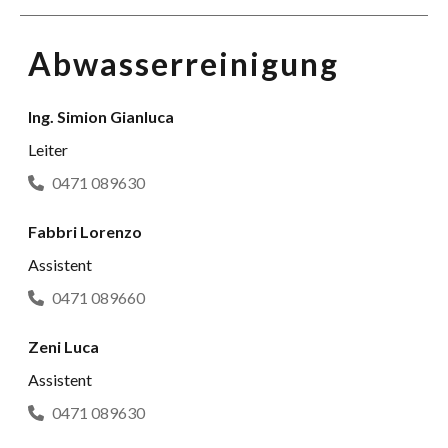
Abwasserreinigung
Ing. Simion Gianluca
Leiter
0471 089630
Fabbri Lorenzo
Assistent
0471 089660
Zeni Luca
Assistent
0471 089630