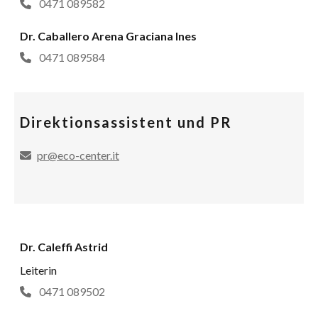
0471 089582
Dr. Caballero Arena Graciana Ines
0471 089584
Direktionsassistent und PR
pr@eco-center.it
Dr. Caleffi Astrid
Leiterin
0471 089502