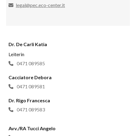
legal@pec.eco-center.it
Dr. De Carli Katia
Leiterin
0471 089585
Cacciatore Debora
0471 089581
Dr. Rigo Francesca
0471 089583
Avv./RA Tucci Angelo