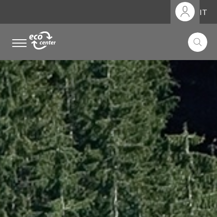
IT
.
.
.