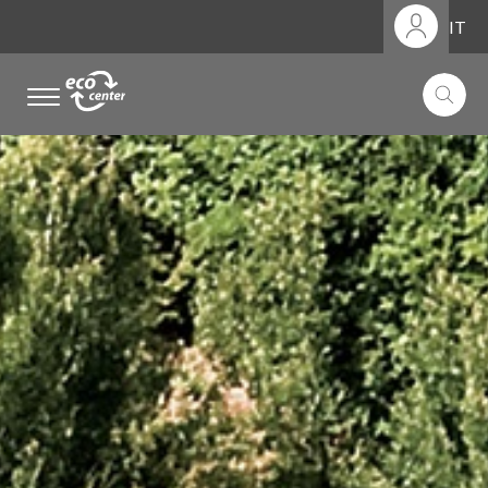
IT
.
.
.