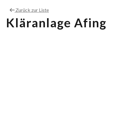
Zurück zur Liste
Kläranlage Afing
Einzugsgebiet
1
Kapazität
500
Gemeinde
Einwohnergleichwerte
Die Kläranlage Afing reinigt die
Kommunalabwässer
der
Fraktion Afing der Gemeinde Jenesien
.
Sie ging 1996 in Betrieb und hat eine Reinigungskapazität
von 500 Einwohnergleichwerten.
Wir arbeiten gemäß den Vorschriften der von der
Landesumweltagentur ausgestellten
Genehmigung
.