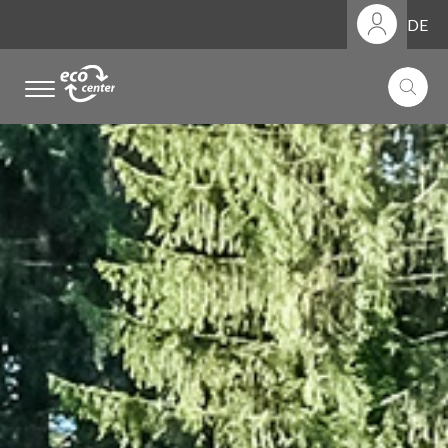
DE
.
.
.