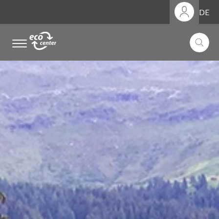
DE
.
.
.