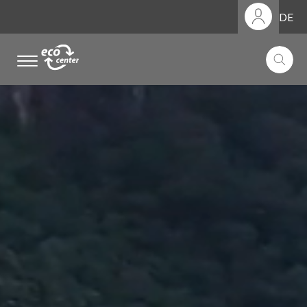
DE
.
.
.