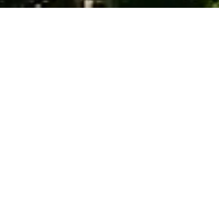
Torna all'elenco
Depuratore Merano
Bacino utenza
15
Capacità
619k abitanti
comuni
equivalenti
Il depuratore di Merano tratta le
acque reflue civili
dei
comuni di
Merano, Lagundo, Avelengo, Caines, Lana,
Marlengo, Parcines, Rifiano, Scena, Tirolo, Cermes,
Naturno, San Leonardo in Passiria, San Martino in
Passiria e Plaus
. Depura, inoltre, le
acque reflue
industriali
della ditta Forst e della ditta Zipperle
.