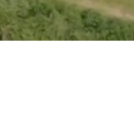
Torna all'elenco
Depuratore Lana
Bacino utenza
1
Capacità
26k abitanti
comune
equivalenti
Il depuratore di Lana tratta le
acque reflue civili
del
rispettivo comune
.