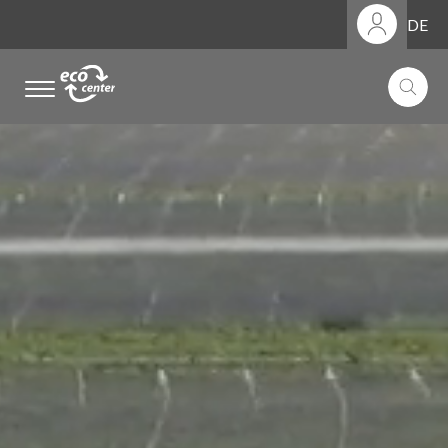
DE
.
.
.