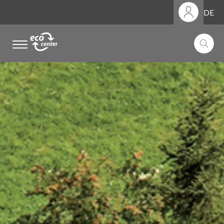
DE
.
.
.