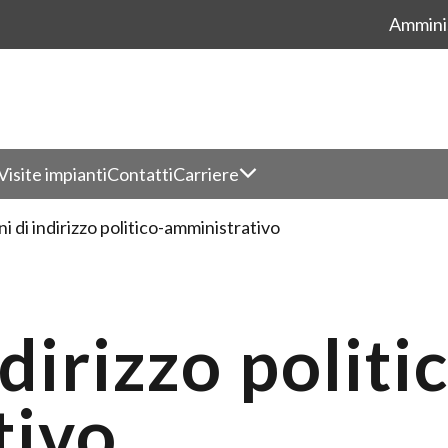
Ammini
Visite impianti
Contatti
Carriere
i di indirizzo politico-amministrativo
dirizzo politi
tivo