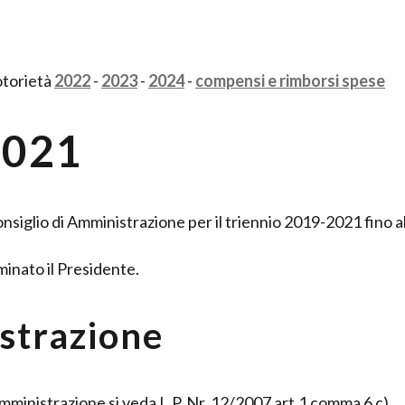
otorietà
2022
-
2023
-
2024
-
compensi e rimborsi spese
2021
nsiglio di Amministrazione per il triennio 2019-2021 fino al
minato il Presidente.
strazione
Amministrazione si veda L.P. Nr. 12/2007 art.1 comma 6 c).