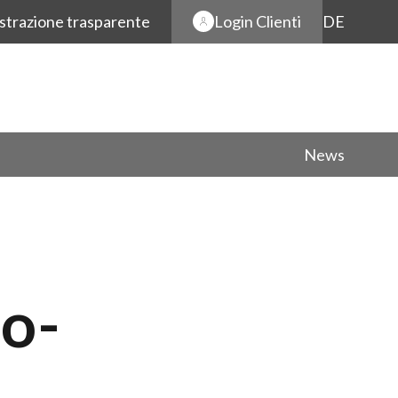
strazione trasparente
Login Clienti
DE
News
co-