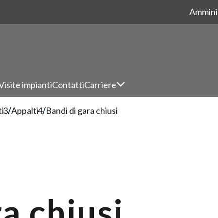
Ammini
Visite impianti
Contatti
Carriere
ti
Appalti
Bandi di gara chiusi
a chiusi